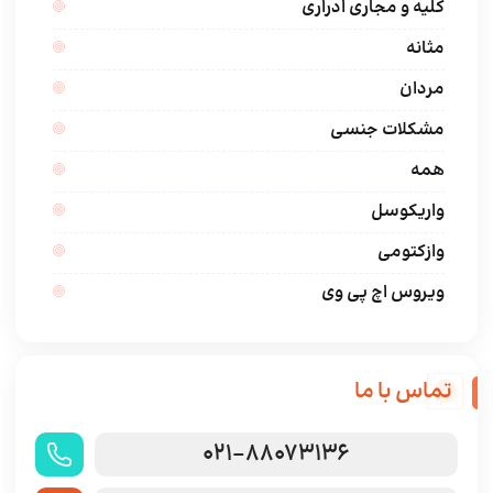
کلیه و مجاری ادراری
مثانه
مردان
مشکلات جنسی
همه
واریکوسل
وازکتومی
ویروس اچ پی وی
تماس با ما
021-88073136