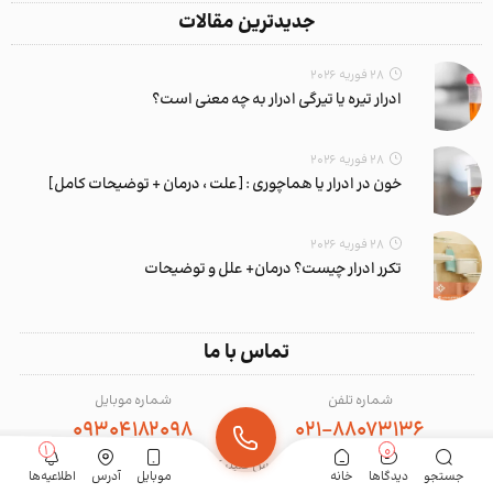
جدیدترین مقالات
28 فوریه 2026
ادرار تیره یا تیرگی ادرار به چه معنی است؟
28 فوریه 2026
خون در ادرار یا هماچوری : [علت ، درمان + توضیحات کامل]
28 فوریه 2026
تکرر ادرار چیست؟ درمان+ علل و توضیحات
تماس با ما
شماره تلفن
شماره موبایل
09304182098
021-88073136
1
0
آدرس کلینیک
جستجو
دیدگاها
خانه
موبایل
آدرس
اطلاعیه‌ها
تهران، شهرک غرب، بلوار فرحزادی، پانصد متر بالاتر از بلوار دادمان، کوچه