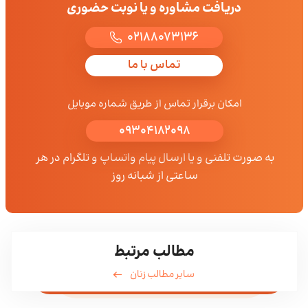
دریافت مشاوره و یا نوبت حضوری
02188073136
تماس با ما
امکان برقرار تماس از طریق شماره موبایل
09304182098
به صورت تلفنی و یا ارسال پیام واتساپ و تلگرام در هر
ساعتی از شبانه روز
مطالب مرتبط
سایر مطالب زنان