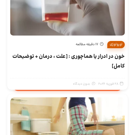
اورولوژی
17 دقیقه مطالعه
خون در ادرار یا هماچوری : [علت ، درمان + توضیحات
کامل]
28 فوریه 2026
بدون دیدگاه