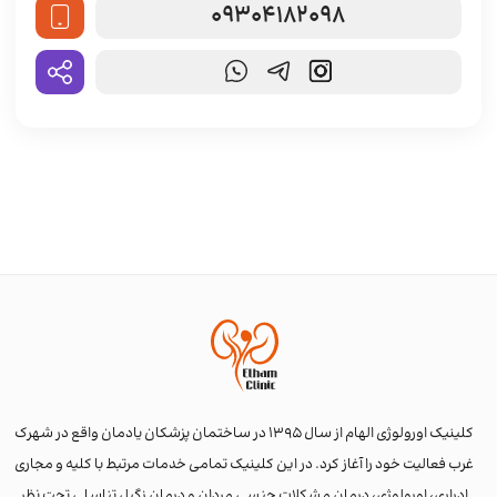
09304182098
کلینیک اورولوژی الهام از سال 1395 در ساختمان پزشکان یادمان واقع در شهرک
غرب فعالیت خود را آغاز کرد. در این کلینیک تمامی خدمات مرتبط با کلیه و مجاری
ادراری، اورولوژی، درمان مشکلات جنسی مردان و درمان زگیل تناسلی تحت نظر