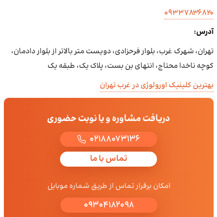
۰۹۳۳۷۸۳۶۸۲۰
آدرس:
تهران، شهرک غرب، بلوار فرحزادی، دویست متر بالاتر از بلوار دادمان،
کوچه ناخدا محتاج، انتهای بن بست، پلاک یک، طبقه یک
بهترین کلینیک اورولوژی در غرب تهران
دریافت مشاوره و یا نوبت حضوری
02188073136
تماس با ما
امکان برقرار تماس از طریق شماره موبایل
09304182098