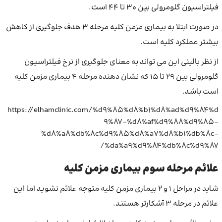
فیلتراسیون گلومرولی بین 30 تا 44 است.
در صورت ابتلا به بیماری مزمن کلیه مرحله 3 هدف جلوگیری از کاهش
بیشتر عملکرد کلیه است.
از نظر بالینی این می تواند به معنای جلوگیری از نرخ فیلتراسیون
گلومرولی بین 29 تا 15 که نشان دهنده مرحله 4 بیماری مزمن کلیه
است باشد.
https://elhamclinic.com/%d9%85%d8%b1%d8%ad%d9%84%d
9%87-%d8%af%d9%88%d9%85-
%d8%a8%db%8c%d9%85%d8%a7%d8%b1%db%8c-
%da%a9%d9%84%db%8c%d9%87/
علائم مرحله سوم بیماری مزمن کلیه
شاید در مراحل 1 و 2 بیماری مزمن کلیه متوجه علائم نشوید اما این
علائم در مرحله 3 آشکارتر هستند.