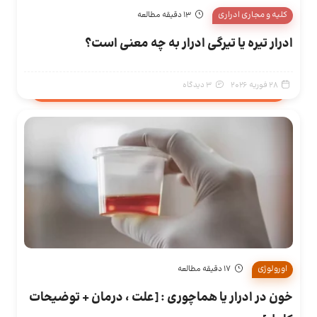
کلیه و مجاری ادراری
13 دقیقه مطالعه
ادرار تیره یا تیرگی ادرار به چه معنی است؟
28 فوریه 2026
3 دیدگاه
اورولوژی
17 دقیقه مطالعه
خون در ادرار یا هماچوری : [علت ، درمان + توضیحات