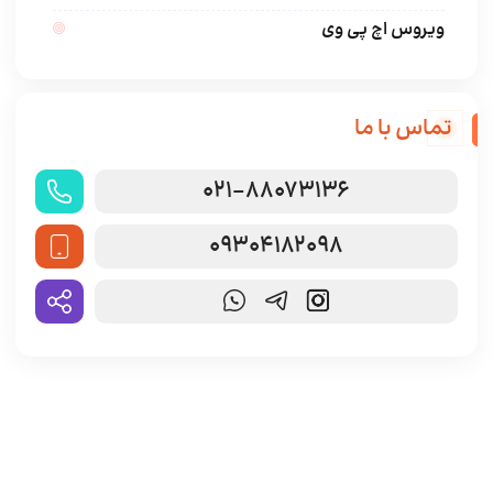
ویروس اچ پی وی
تماس با ما
021-88073136
09304182098