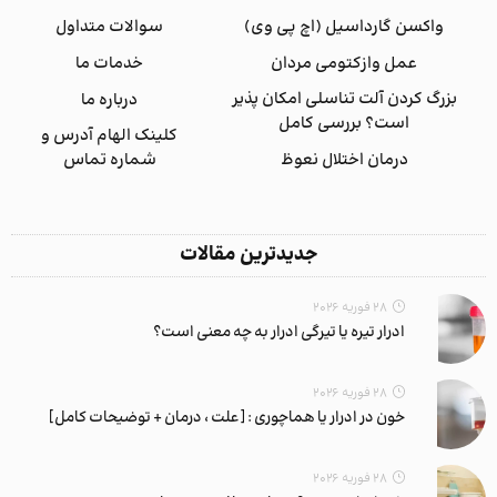
واکسن گارداسیل (اچ پی وی)
سوالات متداول
عمل وازکتومی مردان
خدمات ما
بزرگ کردن آلت تناسلی امکان پذیر
درباره ما
است؟ بررسی کامل
کلینک الهام آدرس و
درمان اختلال نعوظ
شماره تماس
جدیدترین مقالات
28 فوریه 2026
ادرار تیره یا تیرگی ادرار به چه معنی است؟
28 فوریه 2026
خون در ادرار یا هماچوری : [علت ، درمان + توضیحات کامل]
28 فوریه 2026