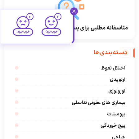
0
0
متاسفانه مطلبی برای پست های سایدبار وجود ندارد.
خوب بود؟
خوب نبود!
دسته‌بندی‌ها
اختلال نعوظ
ارتوپدی
اورولوژی
بیماری های عفونی تناسلی
پروستات
پیچ خوردگی
جراحی