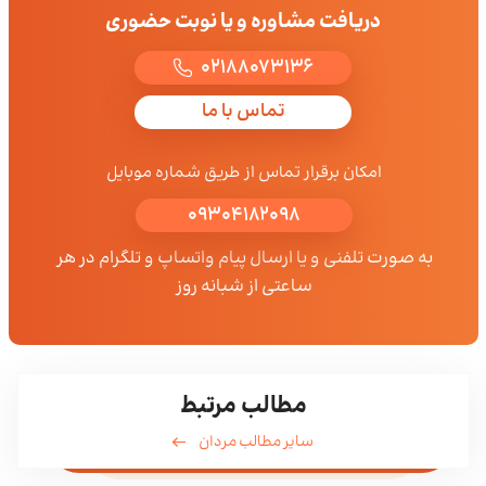
دریافت مشاوره و یا نوبت حضوری
02188073136
تماس با ما
امکان برقرار تماس از طریق شماره موبایل
09304182098
به صورت تلفنی و یا ارسال پیام واتساپ و تلگرام در هر
ساعتی از شبانه روز
مطالب مرتبط
سایر مطالب مردان