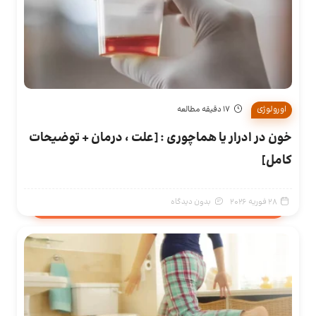
اورولوژی
17 دقیقه مطالعه
خون در ادرار یا هماچوری : [علت ، درمان + توضیحات
کامل]
28 فوریه 2026
بدون دیدگاه