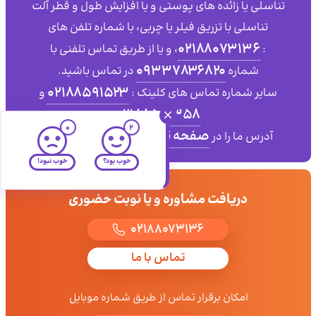
تناسلی یا زائده های پوستی و یا افزایش طول و قطر آلت
تناسلی با تزریق فیلر یا چربی، با شماره تلفن های
۰۲۱۸۸۰۷۳۱۳۶
:
، و یا از طریق تماس تلفنی با
۰۹۳۳۷۸۳۶۸۲۰
شماره
در تماس باشید.
02188591523
سایر شماره تماس های کلینک :
و
02188591358
0
2
صفحه تماس با
آدرس ما را در
ما مشاهده کنید.
خوب بود؟
خوب نبود!
دریافت مشاوره و یا نوبت حضوری
02188073136
تماس با ما
امکان برقرار تماس از طریق شماره موبایل