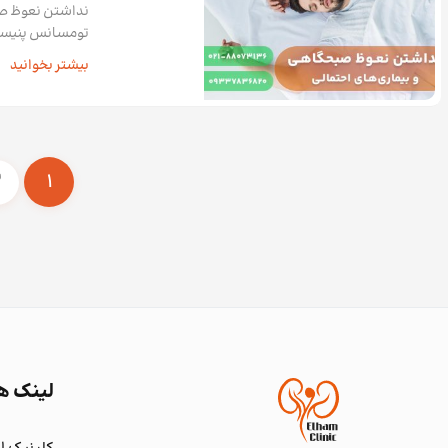
نداشتن نعوظ صب
تومسانس پنیسی ش
بیشتر بخوانید
2
1
لینک ه